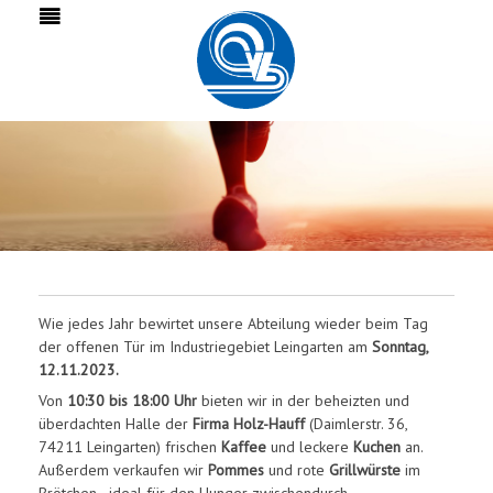
Wie jedes Jahr bewirtet unsere Abteilung wieder beim Tag
der offenen Tür im Industriegebiet Leingarten am
Sonntag,
12.11.2023.
Von
10:30 bis 18:00 Uhr
bieten wir in der beheizten und
überdachten Halle der
Firma Holz-Hauff
(Daimlerstr. 36,
74211 Leingarten) frischen
Kaffee
und leckere
Kuchen
an.
Außerdem verkaufen wir
Pommes
und rote
Grillwürste
im
Brötchen - ideal für den Hunger zwischendurch.