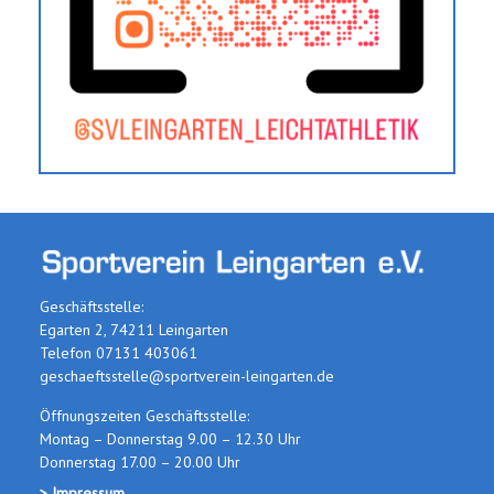
Geschäftsstelle:
Egarten 2, 74211 Leingarten
Telefon 07131 403061
geschaeftsstelle@sportverein-leingarten.de
Öffnungszeiten Geschäftsstelle:
Montag – Donnerstag 9.00 – 12.30 Uhr
Donnerstag 17.00 – 20.00 Uhr
> Impressum