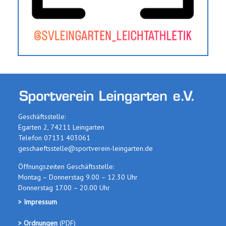
Geschäftsstelle:
Egarten 2, 74211 Leingarten
Telefon 07131 403061
geschaeftsstelle@sportverein-leingarten.de
Öffnungszeiten Geschäftsstelle:
Montag – Donnerstag 9.00 – 12.30 Uhr
Donnerstag 17.00 – 20.00 Uhr
> Impressum
> Ordnungen
(PDF
)