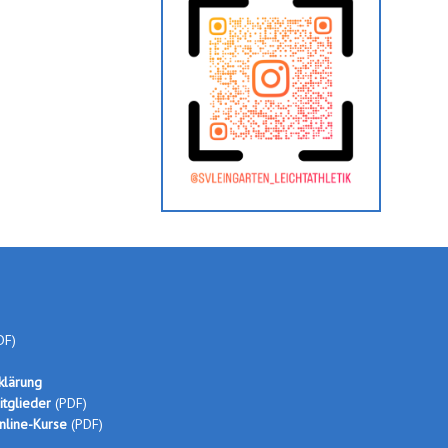
DF
)
klärung
itglieder
(PDF)
nline-Kurse
(PDF)