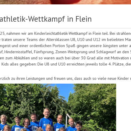
athletik-Wettkampf in Flein
25, nahmen wir am Kinderleichtathletik-Wettkampf in Flein teil. Bei strah
e traten unsere Teams der Altersklassen U8, U10 und U12 im beliebten M
eamgeist und einer ordentlichen Portion Spaß gingen unsere Jüngsten unter
uf, Hindernisstaffel, Fünfsprung, Zonen-Weitsprung und Schlagwurf an den 
llen zum Abkühlen und so waren auch bei über 30 Grad alle mit Motivation
 Kids alles gegeben: Die U8 und U10 erreichten jeweils tolle 4. Plätze, d
erzlich zu ihren Leistungen und freuen uns, dass auch so viele neue Kinde