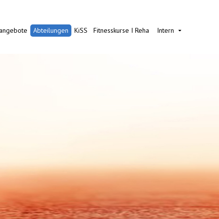
nangebote
Abteilungen
KiSS
Fitnesskurse I Reha
Intern