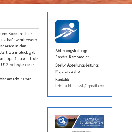
lendem Sonnenschein
annschaftswettbewerb
 anderem in den
Abteilungsleitung:
Start. Zum Glück gab
Sandra Rampmeier
 und Spaß dabei. Trotz
ie U12 belegte einen
Stellv. Abteilungsleitung:
Maja Dietsche
r mitgemacht haben!
Kontakt:
leichtathletik.svl@gmail.com