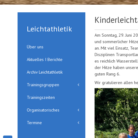
Kinderleicht
Leichtathletik
Am Sonntag, 29. Juni 20
und sommerlicher Hitz
Über uns
an. Mit viel Einsatz, T
Disziplinen Transportla
Aktuelles I Berichte
es reichlich Wasserste
der Hitze haben unsere
Archiv Leichtathletik
guten Rang 6.
Wir gratulieren allen h
Trainingsgruppen
Trainingszeiten
Organisatorisches
Termine