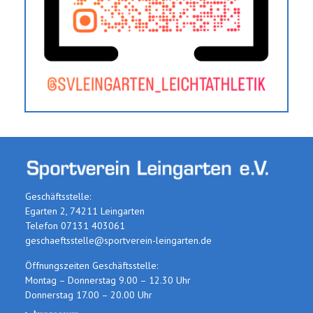
Geschäftsstelle:
Egarten 2, 74211 Leingarten
Telefon 07131 403061
geschaeftsstelle@sportverein-leingarten.de
Öffnungszeiten Geschäftsstelle:
Montag – Donnerstag 9.00 – 12.30 Uhr
Donnerstag 17.00 – 20.00 Uhr