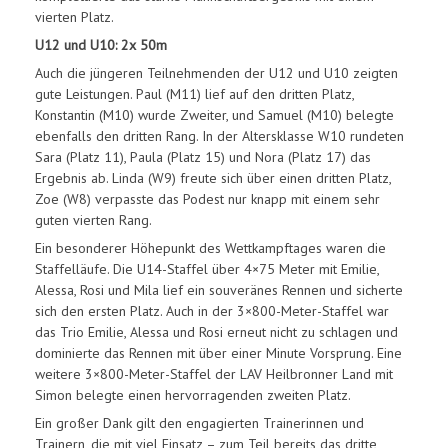
vierten Platz.
U12 und U10: 2x 50m
Auch die jüngeren Teilnehmenden der U12 und U10 zeigten
gute Leistungen. Paul (M11) lief auf den dritten Platz,
Konstantin (M10) wurde Zweiter, und Samuel (M10) belegte
ebenfalls den dritten Rang. In der Altersklasse W10 rundeten
Sara (Platz 11), Paula (Platz 15) und Nora (Platz 17) das
Ergebnis ab. Linda (W9) freute sich über einen dritten Platz,
Zoe (W8) verpasste das Podest nur knapp mit einem sehr
guten vierten Rang.
Ein besonderer Höhepunkt des Wettkampftages waren die
Staffelläufe. Die U14-Staffel über 4×75 Meter mit Emilie,
Alessa, Rosi und Mila lief ein souveränes Rennen und sicherte
sich den ersten Platz. Auch in der 3×800-Meter-Staffel war
das Trio Emilie, Alessa und Rosi erneut nicht zu schlagen und
dominierte das Rennen mit über einer Minute Vorsprung. Eine
weitere 3×800-Meter-Staffel der LAV Heilbronner Land mit
Simon belegte einen hervorragenden zweiten Platz.
Ein großer Dank gilt den engagierten Trainerinnen und
Trainern, die mit viel Einsatz – zum Teil bereits das dritte