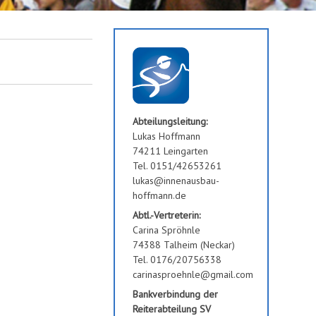
Abteilungsleitung:
Lukas Hoffmann
74211 Leingarten
Tel. 0151/42653261
lukas@innenausbau-
hoffmann.de
Abtl.-Vertreterin:
Carina Spröhnle
74388 Talheim (Neckar)
Tel. 0176/20756338
carinasproehnle@gmail.com
Bankverbindung der
Reiterabteilung SV