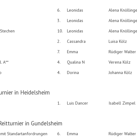
6.
Leonidas
Alena Knölling
3.
Leonidas
Alena Knölling
 Stechen
10.
Leonidas
Alena Knölling
2.
Cassandra
Luisa Kölz
7.
Emma
Rüdiger Walter
. A**
4.
Qualina N
Verena Kölz
b
4.
Dorina
Johanna Kölz
urnier in Heidelsheim
1.
Luis Dancer
Isabell Zimpel
 Reitturnier in Gundelsheim
* mit Standartanfordrungen
6.
Emma
Rüdiger Walter