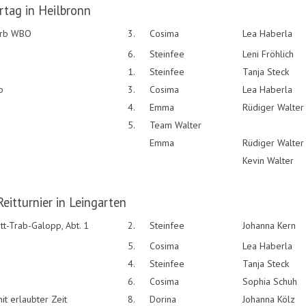
rtag in Heilbronn
erb WBO
3.
Cosima
Lea Haberla
6.
Steinfee
Leni Fröhlich
1.
Steinfee
Tanja Steck
b
3.
Cosima
Lea Haberla
4.
Emma
Rüdiger Walter
5.
Team Walter
Emma
Rüdiger Walter
Kevin Walter
Reitturnier in Leingarten
itt-Trab-Galopp, Abt. 1
2.
Steinfee
Johanna Kern
5.
Cosima
Lea Haberla
4.
Steinfee
Tanja Steck
6.
Cosima
Sophia Schuh
it erlaubter Zeit
8.
Dorina
Johanna Kölz