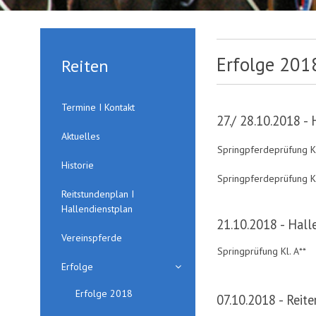
Erfolge 201
Reiten
Termine I Kontakt
27./ 28.10.2018 - 
Aktuelles
Springpferdeprüfung Kl
Historie
Springpferdeprüfung Kl
Reitstundenplan I
Hallendienstplan
21.10.2018 - Halle
Vereinspferde
Springprüfung Kl. A**
Erfolge
Erfolge 2018
07.10.2018 - Reit