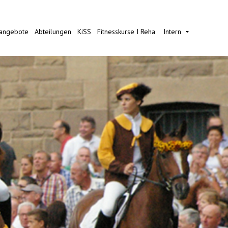
nangebote
Abteilungen
KiSS
Fitnesskurse I Reha
Intern