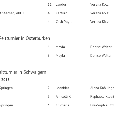
11.
Landor
Verena Kölz
t Stechen, Abt. 1
4.
Canturo
Verena Kölz
4.
Cash Payer
Verena Kölz
Reitturnier in Osterburken
6.
Mayla
Denise Walter
9.
Mayla
Denise Walter
eitturnier in Schwaigern
n 2018
Springen
2.
Leonidas
Alena Knölling
3.
Amicelli K
Raphaela Klau
Springen
3.
Chicceria
Eva-Sophie Rot