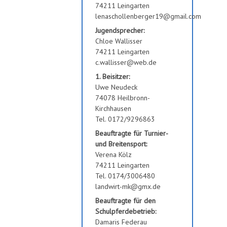
74211 Leingarten
lenaschollenberger19@gmail.com
Jugendsprecher:
Chloe Wallisser
74211 Leingarten
c.wallisser@web.de
1. Beisitzer:
Uwe Neudeck
74078 Heilbronn-
Kirchhausen
Tel. 0172/9296863
Beauftragte für Turnier-
und Breitensport:
Verena Kölz
74211 Leingarten
Tel. 0174/3006480
landwirt-mk@gmx.de
Beauftragte für den
Schulpferdebetrieb:
Damaris Federau