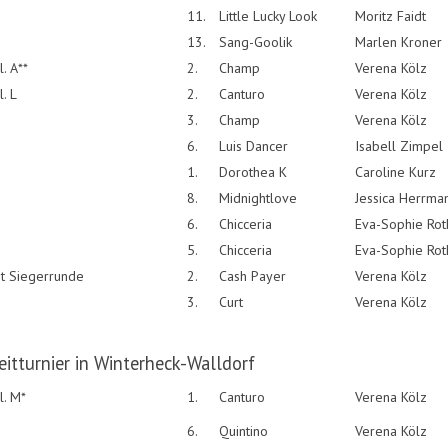
11.
Little Lucky Look
Moritz Faidt
13.
Sang-Goolik
Marlen Kroner
. A**
2.
Champ
Verena Kölz
. L
2.
Canturo
Verena Kölz
3.
Champ
Verena Kölz
6.
Luis Dancer
Isabell Zimpel
1.
Dorothea K
Caroline Kurz
8.
Midnightlove
Jessica Herrma
6.
Chicceria
Eva-Sophie Rot
5.
Chicceria
Eva-Sophie Rot
it Siegerrunde
2.
Cash Payer
Verena Kölz
3.
Curt
Verena Kölz
eitturnier in Winterheck-Walldorf
l. M*
1.
Canturo
Verena Kölz
6.
Quintino
Verena Kölz