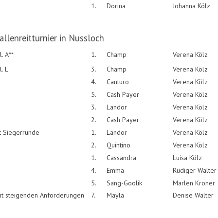
1.
Dorina
Johanna Kölz
allenreitturnier in Nussloch
. A**
1.
Champ
Verena Kölz
. L
3.
Champ
Verena Kölz
4.
Canturo
Verena Kölz
5.
Cash Payer
Verena Kölz
3.
Landor
Verena Kölz
2.
Cash Payer
Verena Kölz
it Siegerrunde
1.
Landor
Verena Kölz
2.
Quintino
Verena Kölz
1.
Cassandra
Luisa Kölz
4.
Emma
Rüdiger Walter
5.
Sang-Goolik
Marlen Kroner
mit steigenden Anforderungen
7.
Mayla
Denise Walter