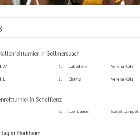
8
Hallenreitturnier in Gellmersbach
. A*
3.
Caballero
Verena Kölz
. L
2.
Champ
Verena Kölz
nreitturnier in Schefflenz
8.
Luis Dancer
Isabell Zimpel
ertag in Horkheim