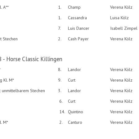
. A**
1.
Champ
Verena Kölz
1.
Cassandra
Luisa Kölz
7.
Luis Dancer
Isabell Zimpel
it Stechen
2.
Cash Payer
Verena Kölz
8 - Horse Classic Killingen
*
8.
Landor
Verena Kölz
 Kl. M*
9.
Curt
Verena Kölz
it unmittelbarem Stechen
3.
Landor
Verena Kölz
6.
Curt
Verena Kölz
14.
Quintino
Verena Kölz
l. M*
2.
Canturo
Verena Kölz