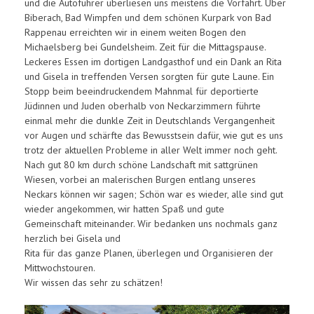
und die Autoführer überliesen uns meistens die Vorfahrt. Über
Biberach, Bad Wimpfen und dem schönen Kurpark von Bad
Rappenau erreichten wir in einem weiten Bogen den
Michaelsberg bei Gundelsheim. Zeit für die Mittagspause.
Leckeres Essen im dortigen Landgasthof und ein Dank an Rita
und Gisela in treffenden Versen sorgten für gute Laune. Ein
Stopp beim beeindruckendem Mahnmal für deportierte
Jüdinnen und Juden oberhalb von Neckarzimmern führte
einmal mehr die dunkle Zeit in Deutschlands Vergangenheit
vor Augen und schärfte das Bewusstsein dafür, wie gut es uns
trotz der aktuellen Probleme in aller Welt immer noch geht.
Nach gut 80 km durch schöne Landschaft mit sattgrünen
Wiesen, vorbei an malerischen Burgen entlang unseres
Neckars können wir sagen; Schön war es wieder, alle sind gut
wieder angekommen, wir hatten Spaß und gute
Gemeinschaft miteinander. Wir bedanken uns nochmals ganz
herzlich bei Gisela und
Rita für das ganze Planen, überlegen und Organisieren der
Mittwochstouren.
Wir wissen das sehr zu schätzen!