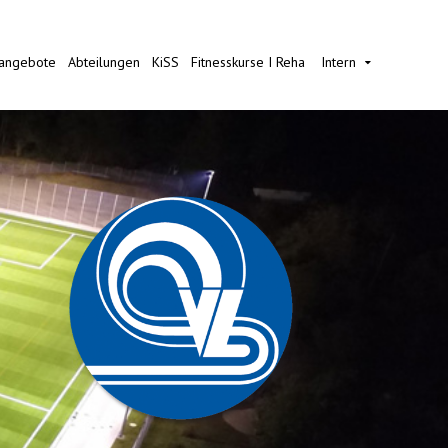
nangebote
Abteilungen
KiSS
Fitnesskurse I Reha
Intern